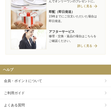
んでオンリーワンのプレゼントに。
arrow_forward
詳しく見る
即配（即日発送）
15時までにご注文いただいた場合は
即日発送。
アフターサービス
修理・交換・返品の場合はこちらを
ご確認ください。
arrow_forward
詳しく見る
ヘルプ
会員・ポイントについて
ご利用ガイド
よくある質問