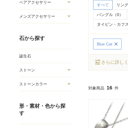
ペアアクセサリー
すべて
リング
バングル（0）
メンズアクセサリー
タイピン・カフス
石から探す
Blue Cat
誕生石
tune
さらに詳し
ストーン
ストーンカラー
16
形・素材・色から探
す