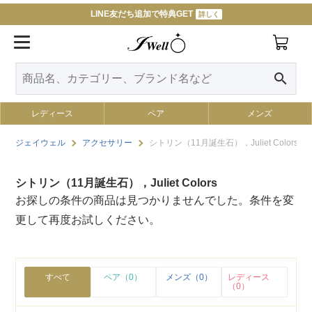
LINE友だち追加で特典GET
詳しく
search
レディース
ペア
メンズ
ジェイウェル
アクセサリー
シトリン（11月誕生石），Juliet Colors
シトリン（11月誕生石），Juliet Colors
お探しの条件の商品は見つかりませんでした。条件を変
更して再度お試しください。
すべて
ペア（0）
メンズ（0）
レディース
（0）