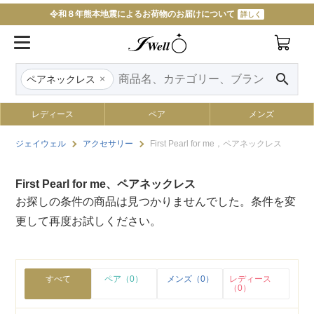
令和８年熊本地震によるお荷物のお届けについて
詳しく
search
×
ペアネックレス
レディース
ペア
メンズ
ジェイウェル
アクセサリー
First Pearl for me，ペアネックレス
First Pearl for me、ペアネックレス
お探しの条件の商品は見つかりませんでした。条件を変
更して再度お試しください。
すべて
ペア（0）
メンズ（0）
レディース
（0）