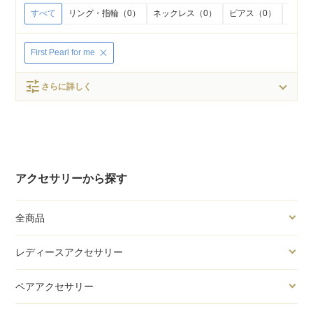
すべて
リング・指輪（0）
ネックレス（0）
ピアス（0）
イヤリ
First Pearl for me
tune
さらに詳しく
アクセサリーから探す
全商品
レディースアクセサリー
ペアアクセサリー