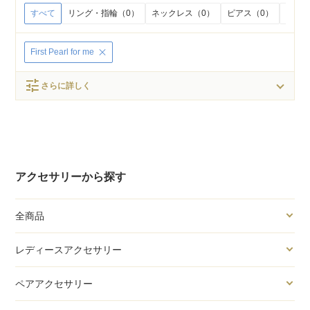
すべて
リング・指輪（0）
ネックレス（0）
ピアス（0）
イヤリ
First Pearl for me
tune
さらに詳しく
アクセサリーから探す
全商品
レディースアクセサリー
ペアアクセサリー