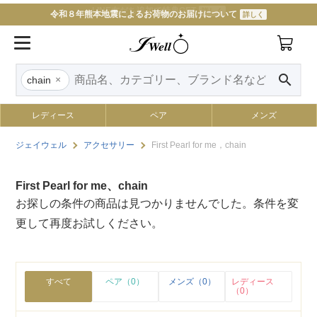
LINE友だち追加で特典GET
詳しく
令和８年熊本地震によるお荷物のお届けについて
詳しく
search
×
chain
レディース
ペア
メンズ
ジェイウェル
アクセサリー
First Pearl for me，chain
First Pearl for me、chain
お探しの条件の商品は見つかりませんでした。条件を変
更して再度お試しください。
すべて
ペア（0）
メンズ（0）
レディース
（0）