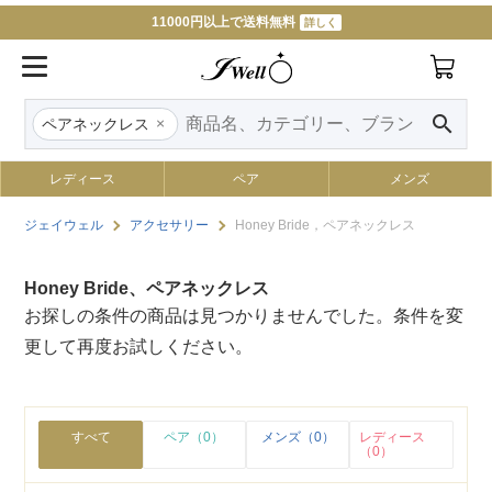
11000円以上で送料無料
詳しく
search
×
ペアネックレス
レディース
ペア
メンズ
ジェイウェル
アクセサリー
Honey Bride，ペアネックレス
Honey Bride、ペアネックレス
お探しの条件の商品は見つかりませんでした。条件を変
更して再度お試しください。
すべて
ペア（0）
メンズ（0）
レディース
（0）