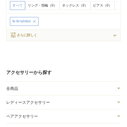
すべて
リング・指輪（0）
ネックレス（0）
ピアス（0）
イヤリ
fe-fe×phiten
tune
さらに詳しく
アクセサリーから探す
全商品
レディースアクセサリー
ペアアクセサリー