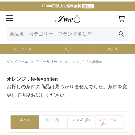
11000円以上で送料無料
詳しく
search
レディース
ペア
メンズ
ジェイウェル
アクセサリー
オレンジ，fe-fe×phiten
オレンジ，fe-fe×phiten
お探しの条件の商品は見つかりませんでした。条件を変
更して再度お試しください。
すべて
ペア（0）
メンズ（0）
レディース
（0）