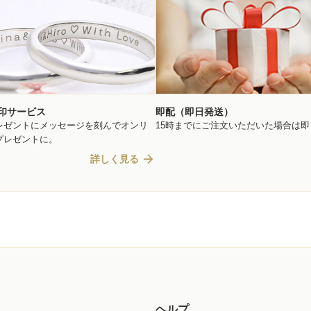
印サービス
即配（即日発送）
レゼントにメッセージを刻んでオンリ
15時までにご注文いただいた場合は
プレゼントに。
arrow_forward
詳しく見る
ヘルプ