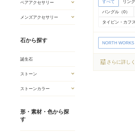
すべて
リング
ペアアクセサリー
バングル（0）
メンズアクセサリー
タイピン・カフス
石から探す
NORTH WORKS
誕生石
tune
さらに詳し
ストーン
ストーンカラー
形・素材・色から探
す