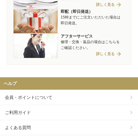
arrow_forward
詳しく見る
即配（即日発送）
15時までにご注文いただいた場合は
即日発送。
アフターサービス
修理・交換・返品の場合はこちらを
ご確認ください。
arrow_forward
詳しく見る
ヘルプ
会員・ポイントについて
ご利用ガイド
よくある質問