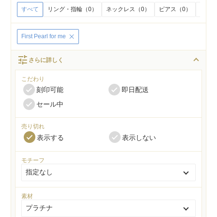
すべて
リング・指輪（0）
ネックレス（0）
ピアス（0）
イヤリ
First Pearl for me
tune
さらに詳しく
こだわり
刻印可能
即日配送
セール中
売り切れ
表示する
表示しない
モチーフ
素材