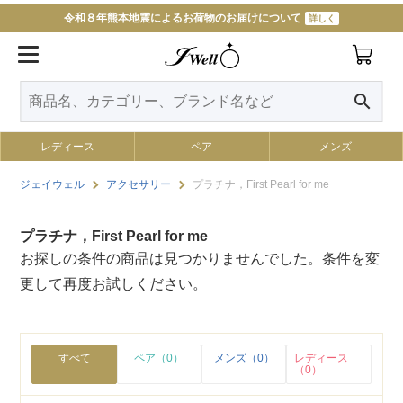
令和８年熊本地震によるお荷物のお届けについて
詳しく
search
レディース
ペア
メンズ
ジェイウェル
アクセサリー
プラチナ，First Pearl for me
プラチナ，First Pearl for me
お探しの条件の商品は見つかりませんでした。条件を変
更して再度お試しください。
すべて
ペア（0）
メンズ（0）
レディース
（0）