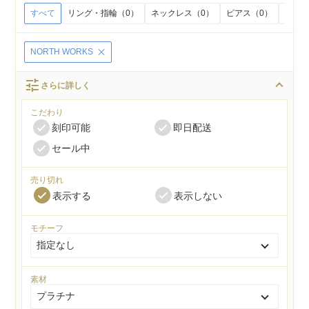
すべて
リング・指輪（0）
ネックレス（0）
ピアス（0）
イヤリ
NORTH WORKS
tune
さらに詳しく
こだわり
刻印可能
即日配送
セール中
売り切れ
表示する
表示しない
モチーフ
素材