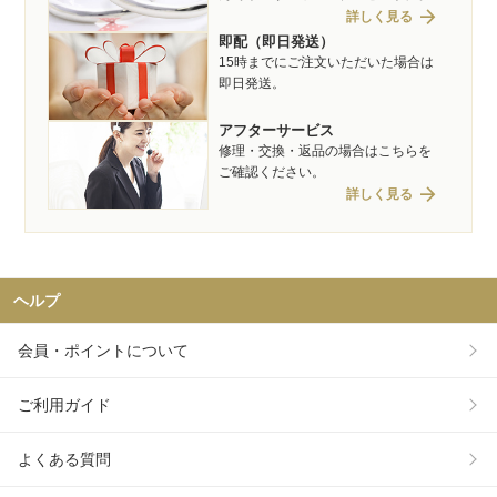
arrow_forward
詳しく見る
即配（即日発送）
15時までにご注文いただいた場合は
即日発送。
アフターサービス
修理・交換・返品の場合はこちらを
ご確認ください。
arrow_forward
詳しく見る
ヘルプ
会員・ポイントについて
ご利用ガイド
よくある質問