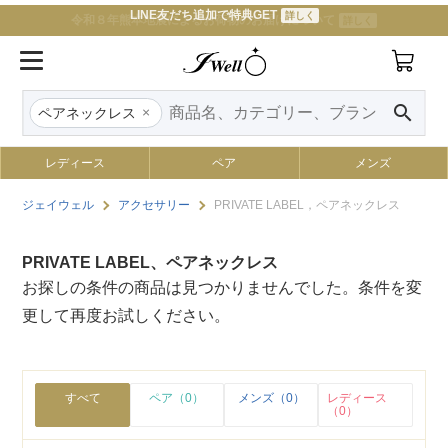
LINE友だち追加で特典GET
詳しく
令和８年熊本地震によるお荷物のお届けについて
詳しく
search
×
ペアネックレス
レディース
ペア
メンズ
ジェイウェル
アクセサリー
PRIVATE LABEL，ペアネックレス
PRIVATE LABEL、ペアネックレス
お探しの条件の商品は見つかりませんでした。条件を変
更して再度お試しください。
すべて
ペア（0）
メンズ（0）
レディース
（0）