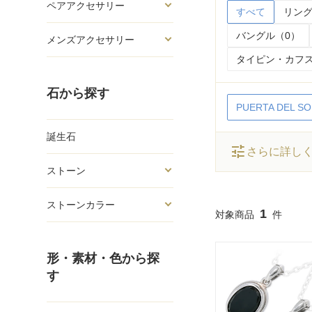
ペアアクセサリー
すべて
リング
バングル（0）
メンズアクセサリー
タイピン・カフス
石から探す
PUERTA DEL SO
誕生石
tune
さらに詳し
ストーン
ストーンカラー
1
形・素材・色から探
す