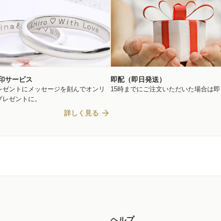
印サービス
即配（即日発送）
レゼントにメッセージを刻んでオンリ
15時までにご注文いただいた場合は
プレゼントに。
arrow_forward
詳しく見る
ヘルプ