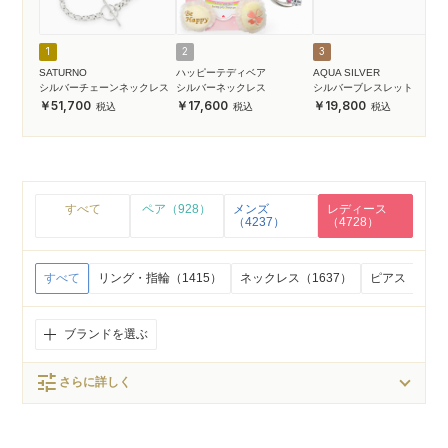
1
2
3
SATURNO
ハッピーテディベア
AQUA SILVER
シルバーチェーンネックレス
シルバーネックレス
シルバーブレスレット
51,700
17,600
19,800
すべて
ペア（928）
メンズ
レディース
（4237）
（4728）
すべて
リング・指輪（1415）
ネックレス（1637）
ピアス（942
ブランドを選ぶ
tune
さらに詳しく