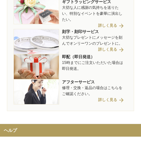
ギフトラッピングサービス
大切な人に感謝の気持ちを送りた
い、特別なイベントを豪華に演出し
たい。
arrow_forward
詳しく見る
刻字・刻印サービス
大切なプレゼントにメッセージを刻
んでオンリーワンのプレゼントに。
arrow_forward
詳しく見る
即配（即日発送）
15時までにご注文いただいた場合は
即日発送。
アフターサービス
修理・交換・返品の場合はこちらを
ご確認ください。
arrow_forward
詳しく見る
ヘルプ