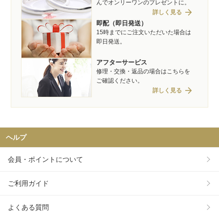
んでオンリーワンのプレゼントに。
arrow_forward
詳しく見る
即配（即日発送）
15時までにご注文いただいた場合は
即日発送。
アフターサービス
修理・交換・返品の場合はこちらを
ご確認ください。
arrow_forward
詳しく見る
ヘルプ
会員・ポイントについて
ご利用ガイド
よくある質問