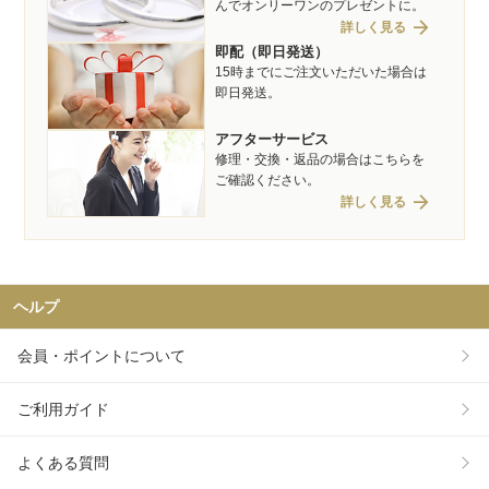
んでオンリーワンのプレゼントに。
arrow_forward
詳しく見る
即配（即日発送）
15時までにご注文いただいた場合は
即日発送。
アフターサービス
修理・交換・返品の場合はこちらを
ご確認ください。
arrow_forward
詳しく見る
ヘルプ
会員・ポイントについて
ご利用ガイド
よくある質問