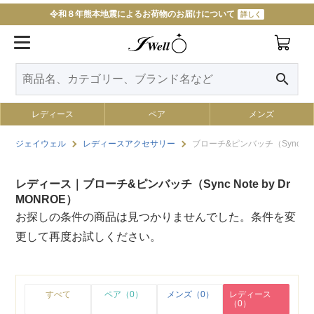
令和８年熊本地震によるお荷物のお届けについて
詳しく
search
レディース
ペア
メンズ
ジェイウェル
レディースアクセサリー
ブローチ&ピンバッチ（Sync Note
レディース｜ブローチ&ピンバッチ（Sync Note by Dr
MONROE）
お探しの条件の商品は見つかりませんでした。条件を変
更して再度お試しください。
すべて
ペア（0）
メンズ（0）
レディース
（0）