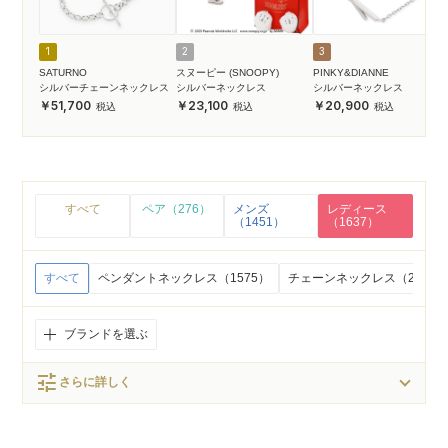
1
2
3
SATURNO
スヌーピー (SNOOPY)
PINKY&DIANNE
シルバーチェーンネックレス
シルバーネックレス
シルバーネックレス
51,700
23,100
20,900
すべて
ペア（276）
メンズ
レディース
（1451）
（1637）
すべて
ペンダントネックレス（1575）
チェーンネックレス（22）
ブランドを選ぶ
tune
さらに詳しく