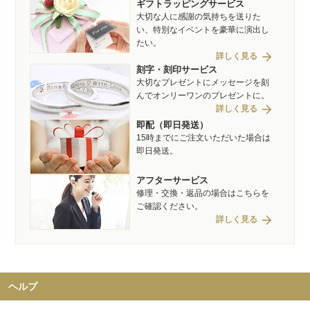
ギフトラッピングサービス
大切な人に感謝の気持ちを送りた
い、特別なイベントを豪華に演出し
たい。
arrow_forward
詳しく見る
刻字・刻印サービス
大切なプレゼントにメッセージを刻
んでオンリーワンのプレゼントに。
arrow_forward
詳しく見る
即配（即日発送）
15時までにご注文いただいた場合は
即日発送。
アフターサービス
修理・交換・返品の場合はこちらを
ご確認ください。
arrow_forward
詳しく見る
ヘルプ