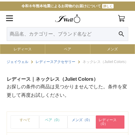
令和８年熊本地震によるお荷物のお届けについて
詳しく
search
レディース
ペア
メンズ
ジェイウェル
レディースアクセサリー
ネックレス（Juliet Colors）
レディース｜ネックレス（Juliet Colors）
お探しの条件の商品は見つかりませんでした。条件を変
更して再度お試しください。
すべて
ペア（0）
メンズ（0）
レディース
（0）