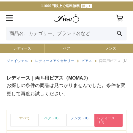
11000円以上で送料無料
詳しく
search
レディース
ペア
メンズ
ジェイウェル
レディースアクセサリー
ピアス
両耳用ピアス（MOM
レディース｜両耳用ピアス（MOMAJ）
お探しの条件の商品は見つかりませんでした。条件を変
更して再度お試しください。
すべて
ペア（0）
メンズ（0）
レディース
（0）