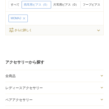
すべて
両耳用ピアス（0）
片耳用ピアス（0）
フープピアス（0）
MOMAJ
tune
さらに詳しく
アクセサリーから探す
全商品
レディースアクセサリー
ペアアクセサリー