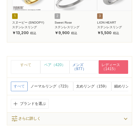
1
2
3
スヌーピー (SNOOPY)
Sweet Rose
LION HEART
ステンレスリング
ステンレスリング
ステンレスリング
13,200
9,900
5,500
すべて
ペア（420）
メンズ
レディース
（977）
（1415）
すべて
ノーマルリング（723）
太めリング（159）
細めリング（1
ブランドを選ぶ
tune
さらに詳しく