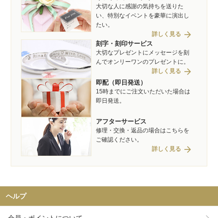
大切な人に感謝の気持ちを送りた
い、特別なイベントを豪華に演出し
たい。
arrow_forward
詳しく見る
刻字・刻印サービス
大切なプレゼントにメッセージを刻
んでオンリーワンのプレゼントに。
arrow_forward
詳しく見る
即配（即日発送）
15時までにご注文いただいた場合は
即日発送。
アフターサービス
修理・交換・返品の場合はこちらを
ご確認ください。
arrow_forward
詳しく見る
ヘルプ
会員・ポイントについて