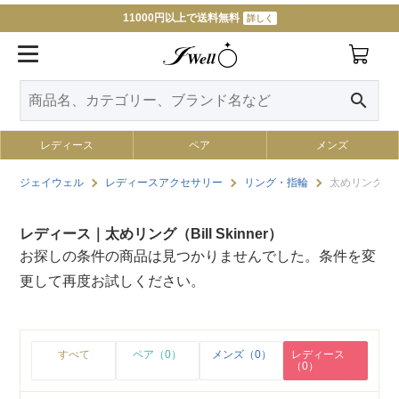
11000円以上で送料無料
詳しく
search
レディース
ペア
メンズ
ジェイウェル
レディースアクセサリー
リング・指輪
太めリング（Bill
レディース｜太めリング（Bill Skinner）
お探しの条件の商品は見つかりませんでした。条件を変
更して再度お試しください。
すべて
ペア（0）
メンズ（0）
レディース
（0）