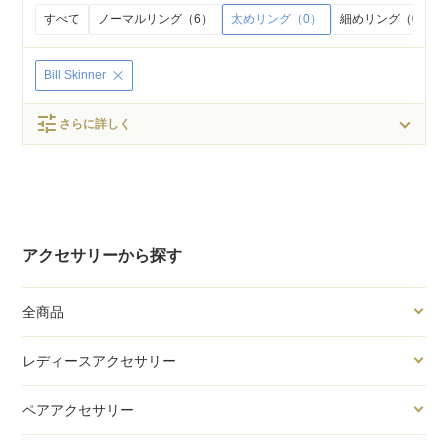
すべて
ノーマルリング（6）
太めリング（0）
細めリング（0）
Bill Skinner
tune
さらに詳しく
アクセサリーから探す
全商品
レディースアクセサリー
ペアアクセサリー