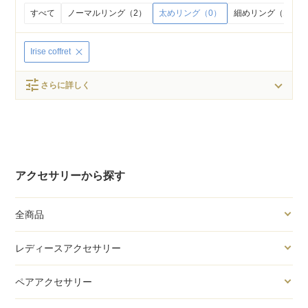
すべて
ノーマルリング（2）
太めリング（0）
細めリング（1）
Irise coffret
tune
さらに詳しく
アクセサリーから探す
全商品
レディースアクセサリー
ペアアクセサリー