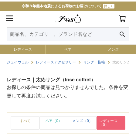
令和８年熊本地震によるお荷物のお届けについて
詳しく
search
レディース
ペア
メンズ
ジェイウェル
レディースアクセサリー
リング・指輪
太めリング（Iris
レディース｜太めリング（Irise coffret）
お探しの条件の商品は見つかりませんでした。条件を変
更して再度お試しください。
すべて
ペア（0）
メンズ（0）
レディース
（0）