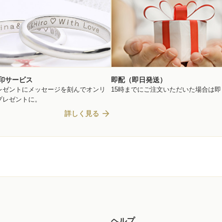
印サービス
即配（即日発送）
レゼントにメッセージを刻んでオンリ
15時までにご注文いただいた場合は
プレゼントに。
arrow_forward
詳しく見る
ヘルプ