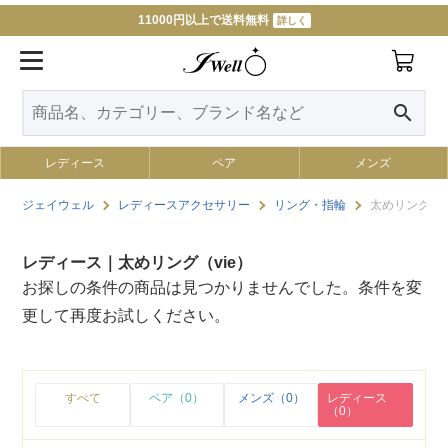
11000円以上で送料無料
詳しく
search
レディース
ペア
メンズ
ジェイウェル
レディースアクセサリー
リング・指輪
太めリング（v
レディース｜太めリング（vie）
お探しの条件の商品は見つかりませんでした。条件を変
更して再度お試しください。
すべて
ペア（0）
メンズ（0）
レディース
（0）