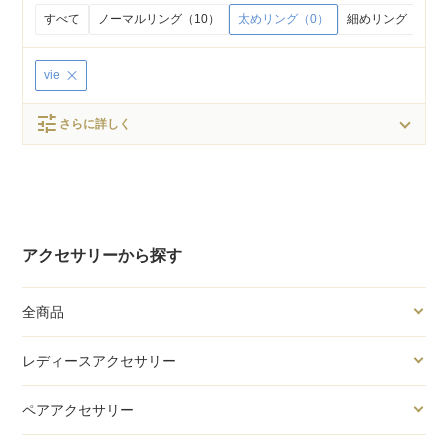
すべて
ノーマルリング（10）
太めリング（0）
細めリング（0）
vie
tune
さらに詳しく
アクセサリーから探す
全商品
レディースアクセサリー
ペアアクセサリー