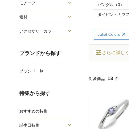
モチーフ
バングル（0）
タイピン・カフス
素材
アクセサリーカラー
Juliet Colors
tune
さらに詳し
ブランドから探す
ブランド一覧
13
特集から探す
おすすめの特集
誕生日特集