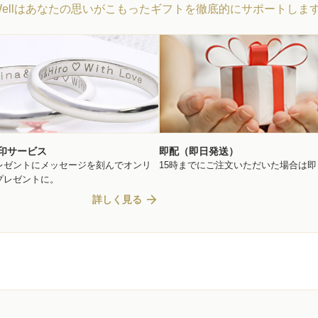
Wellはあなたの思いがこもったギフトを徹底的にサポートしま
印サービス
即配（即日発送）
レゼントにメッセージを刻んでオンリ
15時までにご注文いただいた場合は
プレゼントに。
arrow_forward
詳しく見る