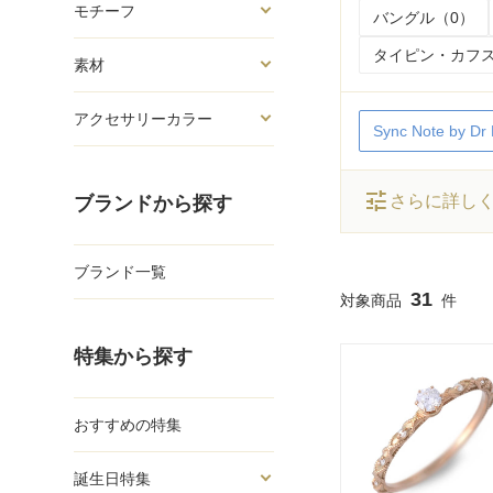
モチーフ
バングル（0）
タイピン・カフス
素材
アクセサリーカラー
Sync Note by D
tune
さらに詳し
ブランドから探す
ブランド一覧
31
特集から探す
おすすめの特集
誕生日特集