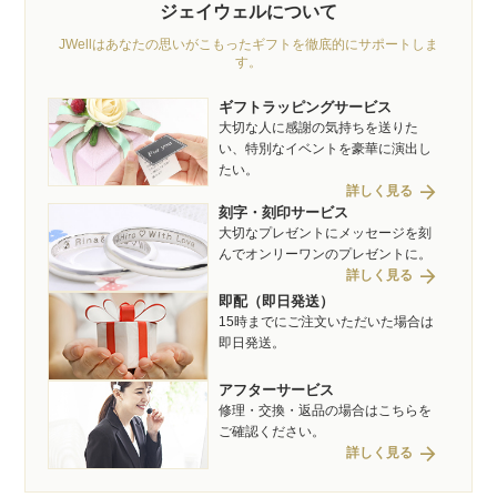
ジェイウェルについて
JWellはあなたの思いがこもったギフトを徹底的にサポートしま
す。
ギフトラッピングサービス
大切な人に感謝の気持ちを送りた
い、特別なイベントを豪華に演出し
たい。
arrow_forward
詳しく見る
刻字・刻印サービス
大切なプレゼントにメッセージを刻
んでオンリーワンのプレゼントに。
arrow_forward
詳しく見る
即配（即日発送）
15時までにご注文いただいた場合は
即日発送。
アフターサービス
修理・交換・返品の場合はこちらを
ご確認ください。
arrow_forward
詳しく見る