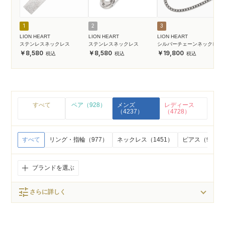
1
2
3
LION HEART
LION HEART
LION HEART
ステンレスネックレス
ステンレスネックレス
シルバーチェーンネックレス
8,580
8,580
19,800
すべて
ペア（928）
メンズ
レディース
（4237）
（4728）
すべて
リング・指輪（977）
ネックレス（1451）
ピアス（946）
ブランドを選ぶ
tune
さらに詳しく