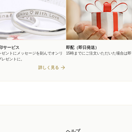
印サービス
即配（即日発送）
レゼントにメッセージを刻んでオンリ
15時までにご注文いただいた場合は
プレゼントに。
arrow_forward
詳しく見る
ヘルプ