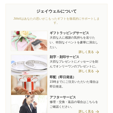
ジェイウェルについて
JWellはあなたの思いがこもったギフトを徹底的にサポートしま
す。
ギフトラッピングサービス
大切な人に感謝の気持ちを送りた
い、特別なイベントを豪華に演出し
たい。
arrow_forward
詳しく見る
刻字・刻印サービス
大切なプレゼントにメッセージを刻
んでオンリーワンのプレゼントに。
arrow_forward
詳しく見る
即配（即日発送）
15時までにご注文いただいた場合は
即日発送。
アフターサービス
修理・交換・返品の場合はこちらを
ご確認ください。
arrow_forward
詳しく見る