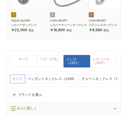
1
2
3
AQUA SILVER
LION HEART
LION HEART
シルバーネックレス
シルバーチェーンネックレス
ステンレスネックレス
22,000
19,800
8,580
すべて
ペア（276）
メンズ
レディース
（1451）
（1637）
すべて
ペンダントネックレス（1249）
チェーンネックレス（30）
ブランドを選ぶ
tune
さらに詳しく