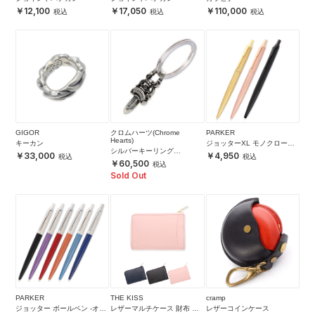
12,100
17,050
110,000
GIGOR
クロムハーツ(Chrome
PARKER
Hearts)
キーカン
ジョッターXL モノクローム
シルバーキーリング
ボールペン -ゴールド-
33,000
4,950
KEYRING SPLIT RING W #5
60,500
DGR
Sold Out
PARKER
THE KISS
cramp
ジョッター ボールペン -オレ
レザーマルチケース 財布 カ
レザーコインケース