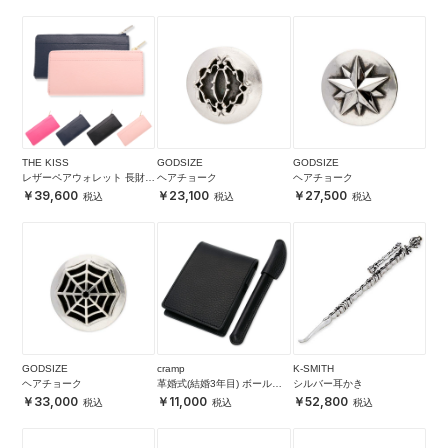
THE KISS
GODSIZE
GODSIZE
レザーペアウォレット 長財布
ヘアチョーク
ヘアチョーク
名入れ可 日本製 4色 本革,革
39,600
23,100
27,500
婚式
GODSIZE
cramp
K-SMITH
ヘアチョーク
革婚式(結婚3年目) ボールペ
シルバー耳かき
ン&メモ帳ケースセット 名入
33,000
11,000
52,800
れ対応 即日出荷 送料無料 男
性向け