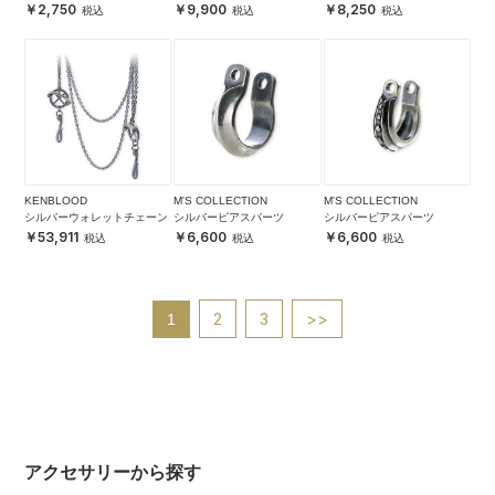
ンジ-
ード入れ 名入れ可 日本製 4
2,750
9,900
8,250
色 本革
KENBLOOD
M'S COLLECTION
M'S COLLECTION
シルバーウォレットチェーン
シルバーピアスパーツ
シルバーピアスパーツ
53,911
6,600
6,600
2
3
>>
1
アクセサリーから探す