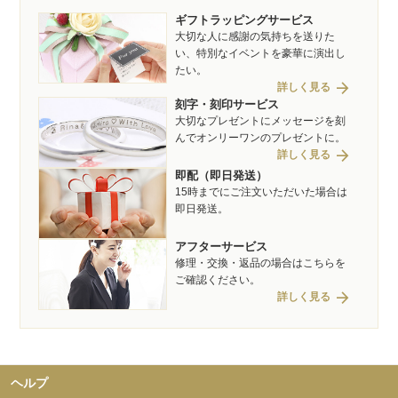
ギフトラッピングサービス
大切な人に感謝の気持ちを送りた
い、特別なイベントを豪華に演出し
たい。
arrow_forward
詳しく見る
刻字・刻印サービス
大切なプレゼントにメッセージを刻
んでオンリーワンのプレゼントに。
arrow_forward
詳しく見る
即配（即日発送）
15時までにご注文いただいた場合は
即日発送。
アフターサービス
修理・交換・返品の場合はこちらを
ご確認ください。
arrow_forward
詳しく見る
ヘルプ