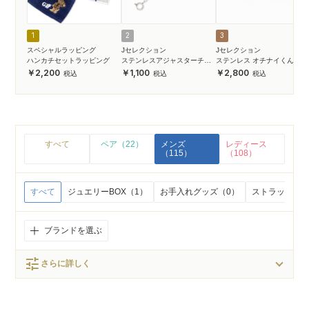
1
2
3
スペシャルラッピング
Jセレクション
Jセレクション
ハンカチセットラッピング
ステンレスアジャスターチェ
ステンレス オチナイくん2
ーン
2,200
1,100
2,800
すべて
ペア（22）
メンズ
レディース
（115）
（108）
すべて
ジュエリーBOX（1）
お手入れグッズ（0）
ストラップ・キ
ブランドを選ぶ
tune
さらに詳しく