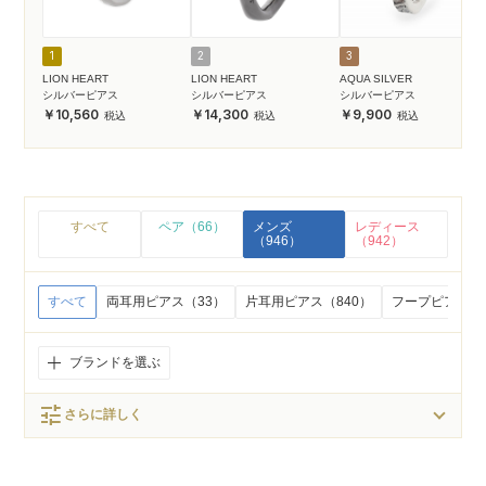
1
2
3
LION HEART
LION HEART
AQUA SILVER
シルバーピアス
シルバーピアス
シルバーピアス
10,560
14,300
9,900
すべて
ペア（66）
メンズ
レディース
（946）
（942）
すべて
両耳用ピアス（33）
片耳用ピアス（840）
フープピアス（3
ブランドを選ぶ
tune
さらに詳しく