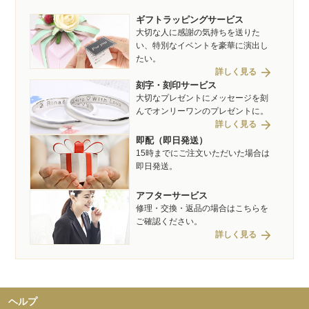
ギフトラッピングサービス
大切な人に感謝の気持ちを送りた
い、特別なイベントを豪華に演出し
たい。
arrow_forward
詳しく見る
刻字・刻印サービス
大切なプレゼントにメッセージを刻
んでオンリーワンのプレゼントに。
arrow_forward
詳しく見る
即配（即日発送）
15時までにご注文いただいた場合は
即日発送。
アフターサービス
修理・交換・返品の場合はこちらを
ご確認ください。
arrow_forward
詳しく見る
ヘルプ