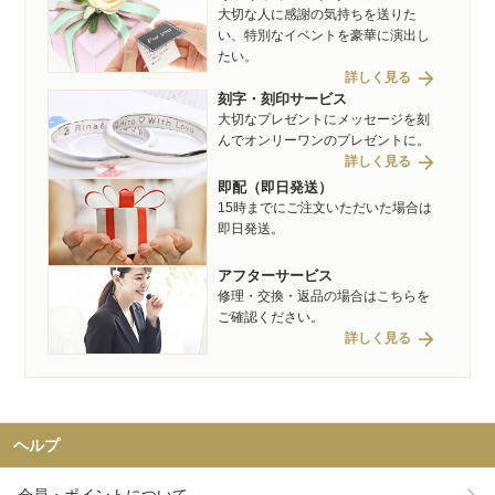
大切な人に感謝の気持ちを送りた
い、特別なイベントを豪華に演出し
たい。
arrow_forward
詳しく見る
刻字・刻印サービス
大切なプレゼントにメッセージを刻
んでオンリーワンのプレゼントに。
arrow_forward
詳しく見る
即配（即日発送）
15時までにご注文いただいた場合は
即日発送。
アフターサービス
修理・交換・返品の場合はこちらを
ご確認ください。
arrow_forward
詳しく見る
ヘルプ
会員・ポイントについて