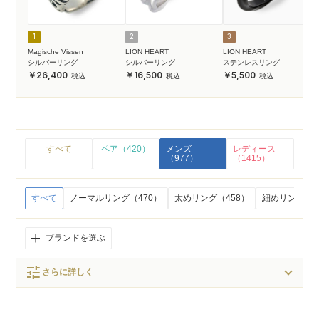
1
2
3
Magische Vissen
LION HEART
LION HEART
シルバーリング
シルバーリング
ステンレスリング
26,400
16,500
5,500
すべて
ペア（420）
メンズ
レディース
（977）
（1415）
すべて
ノーマルリング（470）
太めリング（458）
細めリング（1
ブランドを選ぶ
tune
さらに詳しく