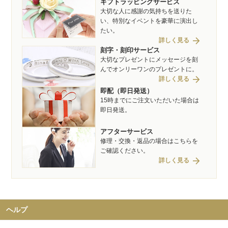
ギフトラッピングサービス
大切な人に感謝の気持ちを送りた
い、特別なイベントを豪華に演出し
たい。
arrow_forward
詳しく見る
刻字・刻印サービス
大切なプレゼントにメッセージを刻
んでオンリーワンのプレゼントに。
arrow_forward
詳しく見る
即配（即日発送）
15時までにご注文いただいた場合は
即日発送。
アフターサービス
修理・交換・返品の場合はこちらを
ご確認ください。
arrow_forward
詳しく見る
ヘルプ