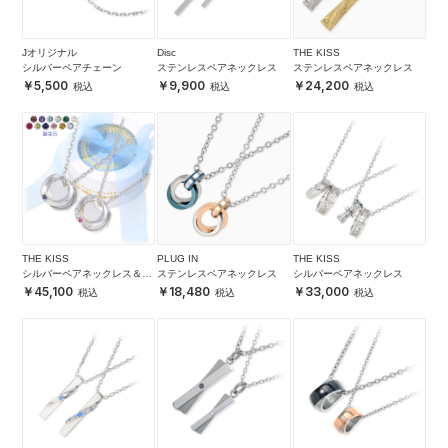
Jオリジナル
Disc
THE KISS
シルバーペアチェーン
ステンレスペアネックレス
ステンレスペアネックレス
5,500
9,900
24,200
THE KISS
PLUG IN
THE KISS
シルバーペアネックレス＆シ
ステンレスペアネックレス
シルバーペアネックレス
ルバープレートセット
45,100
18,480
33,000