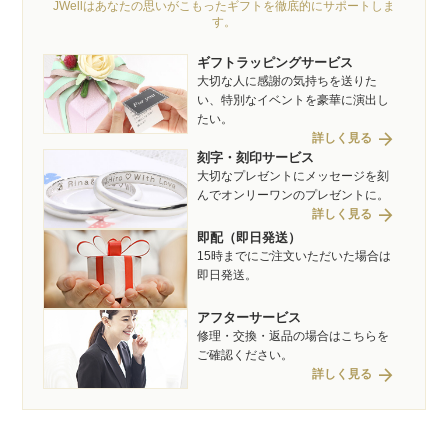
JWellはあなたの思いがこもったギフトを徹底的にサポートしま
す。
ギフトラッピングサービス
大切な人に感謝の気持ちを送りた
い、特別なイベントを豪華に演出し
たい。
arrow_forward
詳しく見る
刻字・刻印サービス
大切なプレゼントにメッセージを刻
んでオンリーワンのプレゼントに。
arrow_forward
詳しく見る
即配（即日発送）
15時までにご注文いただいた場合は
即日発送。
アフターサービス
修理・交換・返品の場合はこちらを
ご確認ください。
arrow_forward
詳しく見る