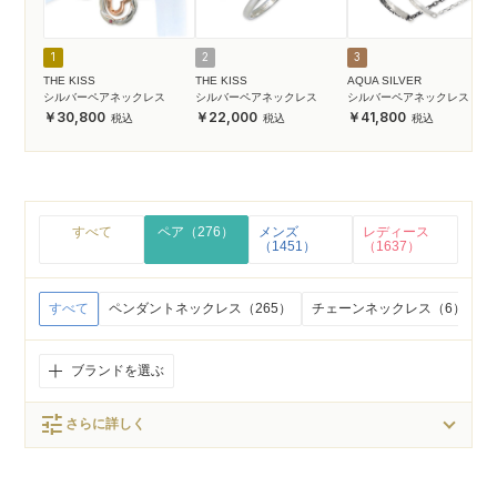
1
2
3
THE KISS
THE KISS
AQUA SILVER
シルバーペアネックレス
シルバーペアネックレス
シルバーペアネックレス
30,800
22,000
41,800
すべて
ペア（276）
メンズ
レディース
（1451）
（1637）
すべて
ペンダントネックレス（265）
チェーンネックレス（6）
ブランドを選ぶ
tune
さらに詳しく