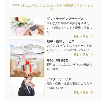
JWellはあなたの思いがこもったギフトを徹底的にサポートしま
す。
ギフトラッピングサービス
大切な人に感謝の気持ちを送りた
い、特別なイベントを豪華に演出し
たい。
arrow_forward
詳しく見る
刻字・刻印サービス
大切なプレゼントにメッセージを刻
んでオンリーワンのプレゼントに。
arrow_forward
詳しく見る
即配（即日発送）
15時までにご注文いただいた場合は
即日発送。
アフターサービス
修理・交換・返品の場合はこちらを
ご確認ください。
arrow_forward
詳しく見る