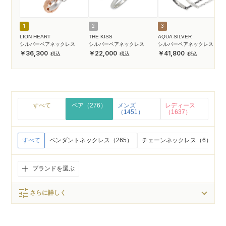
1
2
3
LION HEART
THE KISS
AQUA SILVER
シルバーペアネックレス
シルバーペアネックレス
シルバーペアネックレス
36,300
22,000
41,800
すべて
ペア（276）
メンズ
レディース
（1451）
（1637）
すべて
ペンダントネックレス（265）
チェーンネックレス（6）
ブランドを選ぶ
tune
さらに詳しく