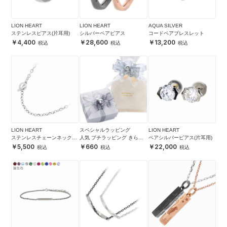
LION HEART
LION HEART
AQUA SILVER
ステンレスピアス(片耳用)
シルバーペアピアス
コードペアブレスレット
4,400
28,600
13,200
LION HEART
スペシャルラッピング
LION HEART
ステンレスチェーンネックレ
人気 プチラッピング きらき
ペアシルバーピアス(片耳用)
ス
ら シルバー
5,500
660
22,000