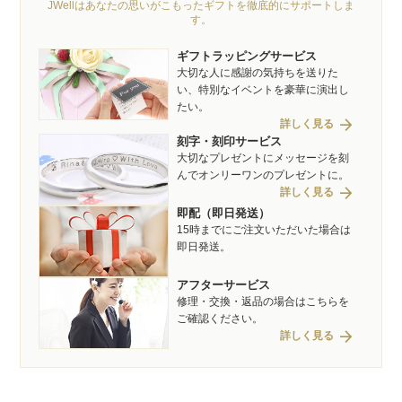
JWellはあなたの思いがこもったギフトを徹底的にサポートしま
す。
ギフトラッピングサービス
大切な人に感謝の気持ちを送りた
い、特別なイベントを豪華に演出し
たい。
arrow_forward
詳しく見る
刻字・刻印サービス
大切なプレゼントにメッセージを刻
んでオンリーワンのプレゼントに。
arrow_forward
詳しく見る
即配（即日発送）
15時までにご注文いただいた場合は
即日発送。
アフターサービス
修理・交換・返品の場合はこちらを
ご確認ください。
arrow_forward
詳しく見る