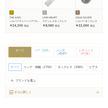
1
2
3
THE KISS
LION HEART
AQUA SILVER
シルバーチェーンペアブレス
ステンレスネックレス
シルバーネックレス
レット
24,200
8,580
22,000
すべて
ペア（928）
メンズ
レディース
（4237）
（4728）
すべて
リング・指輪（2759）
ネックレス（3365）
ピアス（191
ブランドを選ぶ
tune
さらに詳しく