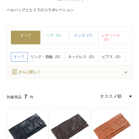
ベルバッグとヒドラのコラボレーション
すべて
ペア（0）
メンズ（7）
レディース
（0）
すべて
リング・指輪（0）
ネックレス（0）
ピアス（0）
イヤリ
tune
さらに詳しく
7