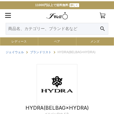
11000円以上で送料無料
詳しく
search
レディース
ペア
メンズ
ジェイウェル
ブランドリスト
HYDRA(BELBAG×HYDRA)
HYDRA(BELBAG×HYDRA)
ベルバッグ×ヒドラ