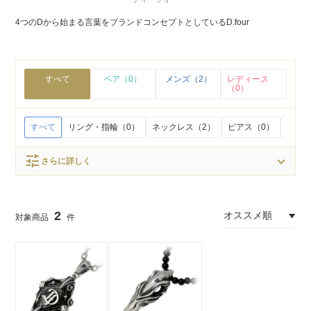
4つのDから始まる言葉をブランドコンセプトとしているD.four
すべて
ペア（0）
メンズ（2）
レディース
（0）
すべて
リング・指輪（0）
ネックレス（2）
ピアス（0）
イヤリ
tune
さらに詳しく
2