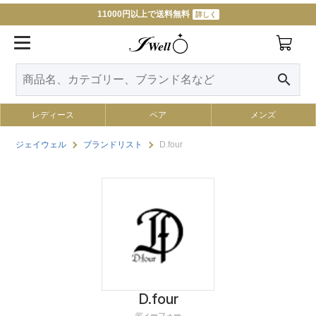
11000円以上で送料無料
詳しく
search
レディース
ペア
メンズ
ジェイウェル
ブランドリスト
D.four
D.four
ディーフォー