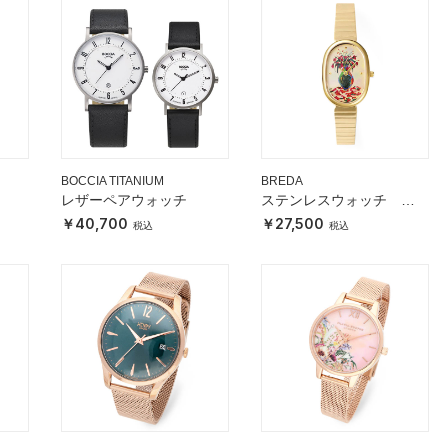
BOCCIA TITANIUM
BREDA
レザーペアウォッチ
ステンレスウォッチ
JANE 藍にいなSpecial
40,700
27,500
Edition