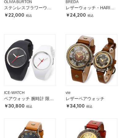
OLIVIA BURTON
BREDA
ステンレスフラワーウォ
レザーウォッチ・HARIO
ッチ
ピアスセット
22,000
24,200
ICE-WATCH
vie
ペアウォッチ 腕時計 限定
レザーペアウォッチ
コラボ 2個セット
30,800
34,100