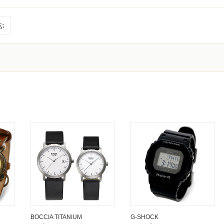
ぶ
く
BOCCIA TITANIUM
G-SHOCK