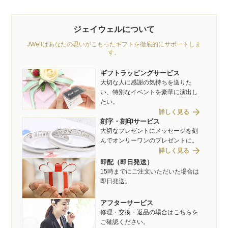
ジェイウェルについて
JWellはあなたの思いがこもったギフトを徹底的にサポートしま
す。
ギフトラッピングサービス
大切な人に感謝の気持ちを送りた
い、特別なイベントを豪華に演出し
たい。
arrow_forward
詳しく見る
刻字・刻印サービス
大切なプレゼントにメッセージを刻
んでオンリーワンのプレゼントに。
arrow_forward
詳しく見る
即配（即日発送）
15時までにご注文いただいた場合は
即日発送。
アフターサービス
修理・交換・返品の場合はこちらを
ご確認ください。