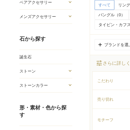
ペアアクセサリー
すべて
リング
バングル（0）
メンズアクセサリー
タイピン・カフス
石から探す
ブランドを選
誕生石
tune
さらに詳し
ストーン
こだわり
ストーンカラー
売り切れ
形・素材・色から探
す
モチーフ