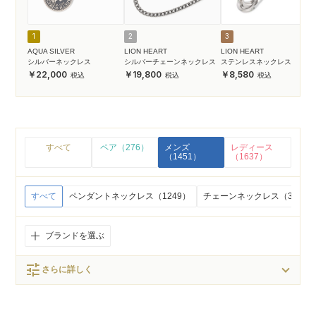
1
2
3
AQUA SILVER
LION HEART
LION HEART
シルバーネックレス
シルバーチェーンネックレス
ステンレスネックレス
22,000
19,800
8,580
すべて
ペア（276）
メンズ
レディース
（1451）
（1637）
すべて
ペンダントネックレス（1249）
チェーンネックレス（30）
ブランドを選ぶ
tune
さらに詳しく