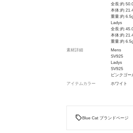
全長:約 50.
本体:約 21.
重量:約 6.5
Ladys
全長:約 45.
本体:約 21.
重量:約 6.5
素材詳細
Mens
SV925
Ladys
SV925
ピンクゴー
アイテムカラー
ホワイト
sell
Blue Cat ブランドページ