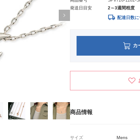
商品番号
SPV726-1182-S
発送日目安
2～3週間程度
local_shipping
配達日数に
カ
商品情報
サイズ
Mens