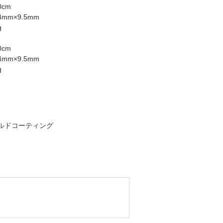
0cm
4mm×9.5mm
g
0cm
4mm×9.5mm
g
ルドコーティング