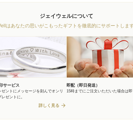
ジェイウェルについて
Wellはあなたの思いがこもったギフトを徹底的にサポートしま
印サービス
即配（即日発送）
レゼントにメッセージを刻んでオンリ
15時までにご注文いただいた場合は
プレゼントに。
arrow_forward
詳しく見る