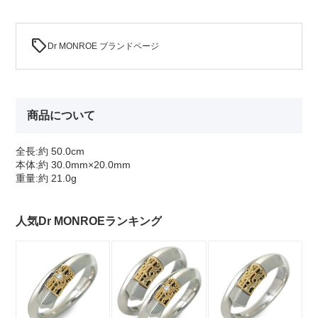
sell
Dr MONROE ブランドページ
商品について
全長:約 50.0cm
本体:約 30.0mm×20.0mm
重量:約 21.0g
人気Dr MONROEランキング