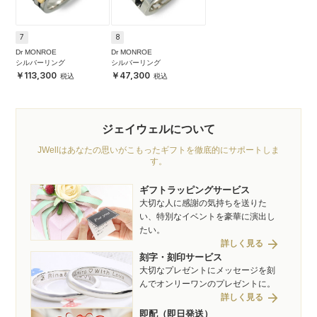
7
8
Dr MONROE
Dr MONROE
シルバーリング
シルバーリング
113,300
47,300
ジェイウェルについて
JWellはあなたの思いがこもったギフトを徹底的にサポートしま
す。
ギフトラッピングサービス
大切な人に感謝の気持ちを送りた
い、特別なイベントを豪華に演出し
たい。
arrow_forward
詳しく見る
刻字・刻印サービス
大切なプレゼントにメッセージを刻
んでオンリーワンのプレゼントに。
arrow_forward
詳しく見る
即配（即日発送）