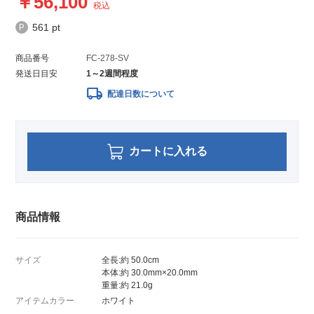
56,100
税込
561 pt
商品番号
FC-278-SV
発送日目安
1～2週間程度
local_shipping
配達日数について
カートに入れる
商品情報
サイズ
全長:約 50.0cm
本体:約 30.0mm×20.0mm
重量:約 21.0g
アイテムカラー
ホワイト