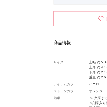
商品情報
サイズ
上幅:約 5.
上厚:約 4.
下厚:約 2.
重量:約 2.6
アイテムカラー
イエロー
ストーンカラー
オレンジ
備考
※5文字ま
※刻字入り