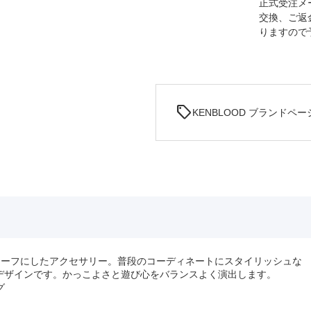
正式受注メ
交換、ご返
りますので
sell
KENBLOOD ブランドペー
チーフにしたアクセサリー。普段のコーディネートにスタイリッシュな
デザインです。かっこよさと遊び心をバランスよく演出します。
グ