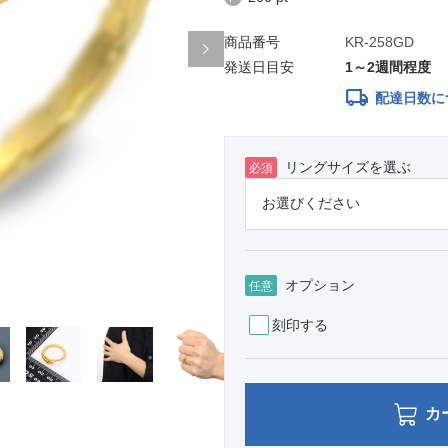
商品番号
KR-258GD
発送日目安
1～2週間程度
local_shipping
配達日数に
リングサイズを選ぶ
必須
オプション
任意
刻印する
カ