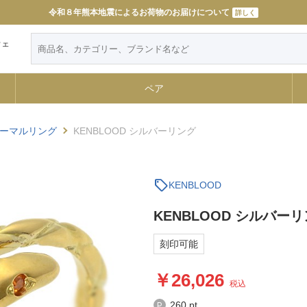
令和８年熊本地震によるお荷物のお届けについて
詳しく
ウェ
ペア
ーマルリング
KENBLOOD シルバーリング
sell
KENBLOOD
KENBLOOD シルバー
刻印可能
26,026
税込
260 pt