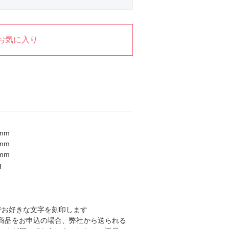
お気に入り
9mm
1mm
1mm
g
でお好きな文字を刻印します
商品をお申込の場合、弊社から送られる