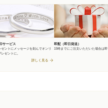
印サービス
即配（即日発送）
レゼントにメッセージを刻んでオンリ
15時までにご注文いただいた場合は
プレゼントに。
arrow_forward
詳しく見る