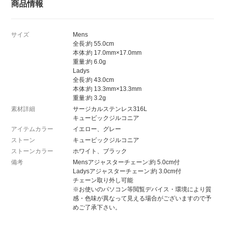
商品情報
サイズ
Mens
全長:約 55.0cm
本体:約 17.0mm×17.0mm
重量:約 6.0g
Ladys
全長:約 43.0cm
本体:約 13.3mm×13.3mm
重量:約 3.2g
素材詳細
サージカルステンレス316L
キュービックジルコニア
アイテムカラー
イエロー、グレー
ストーン
キュービックジルコニア
ストーンカラー
ホワイト、ブラック
備考
Mensアジャスターチェーン:約 5.0cm付
Ladysアジャスターチェーン:約 3.0cm付
チェーン取り外し可能
※お使いのパソコン等閲覧デバイス・環境により質
感・色味が異なって見える場合がございますので予
めご了承下さい。