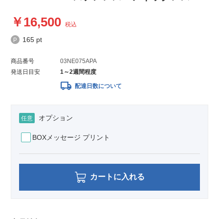
16,500
税込
165 pt
商品番号
03NE075APA
発送日目安
1～2週間程度
local_shipping
配達日数について
オプション
任意
BOXメッセージ プリント
カートに入れる