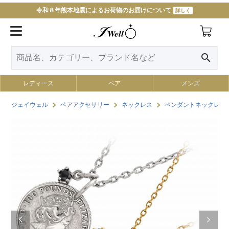
令和８年熊本地震によるお荷物のお届けについて
詳しく
search
レディース
ペア
メンズ
ジェイウェル
ペアアクセサリー
ネックレス
ペンダントネックレス