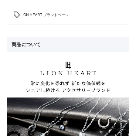
sell
LION HEART ブランドページ
商品について