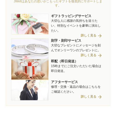
JWellはあなたの思いがこもったギフトを徹底的にサポートしま
す。
ギフトラッピングサービス
大切な人に感謝の気持ちを送りた
い、特別なイベントを豪華に演出し
たい。
arrow_forward
詳しく見る
刻字・刻印サービス
大切なプレゼントにメッセージを刻
んでオンリーワンのプレゼントに。
arrow_forward
詳しく見る
即配（即日発送）
15時までにご注文いただいた場合は
即日発送。
アフターサービス
修理・交換・返品の場合はこちらを
ご確認ください。
arrow_forward
詳しく見る