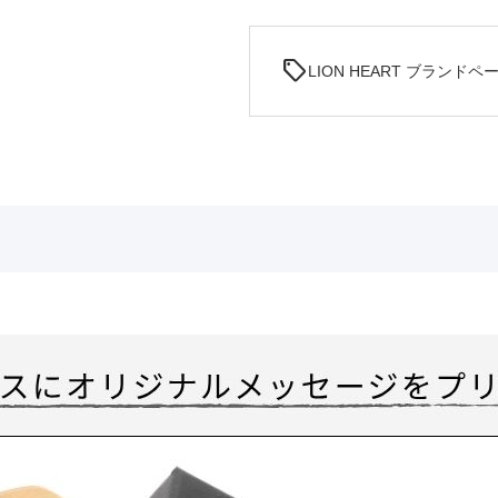
sell
LION HEART ブランドペ