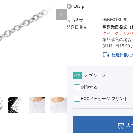
182 pt
商品番号
05NE018LPK
発送日目安
翌営業日発送（
クイックデリバリ
単品購入の場合
(8月11日15:
local_shipping
配達日数に
オプション
任意
刻印する
BOXメッセージ プリント
カ