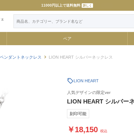
11000円以上で送料無料
詳しく
ウェ
ペア
ペンダントネックレス
LION HEART シルバーネックレス
sell
LION HEART
人気デザインの限定ver
LION HEART シルバ
刻印可能
18,150
税込