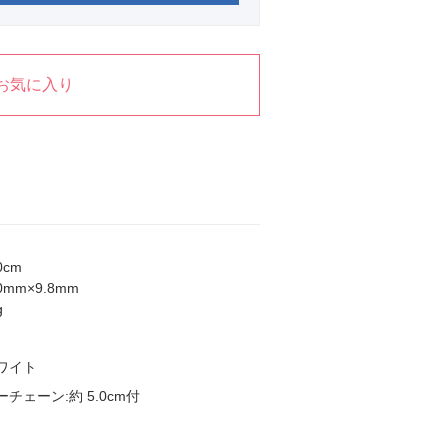
お気に入り
0cm
0mm×9.8mm
g
ワイト
チェーン:約 5.0cm付