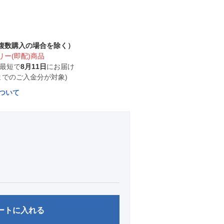
複数購入の場合を除く）
ー(即配)商品
 最短で
8月11日
にお届け
00までのご入金分が対象)
ついて
ートに入れる