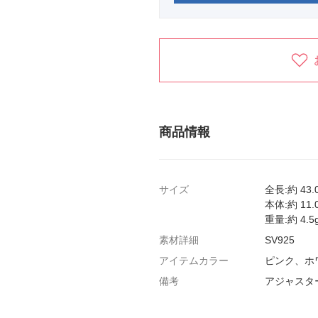
商品情報
サイズ
全長:約 43.
本体:約 11.
重量:約 4.5
素材詳細
SV925
アイテムカラー
ピンク、ホ
備考
アジャスター