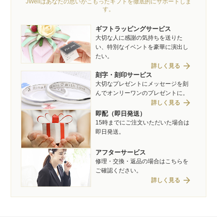
JWellはあなたの思いがこもったギフトを徹底的にサポートしま
す。
ギフトラッピングサービス
大切な人に感謝の気持ちを送りた
い、特別なイベントを豪華に演出し
たい。
arrow_forward
詳しく見る
刻字・刻印サービス
大切なプレゼントにメッセージを刻
んでオンリーワンのプレゼントに。
arrow_forward
詳しく見る
即配（即日発送）
15時までにご注文いただいた場合は
即日発送。
アフターサービス
修理・交換・返品の場合はこちらを
ご確認ください。
arrow_forward
詳しく見る