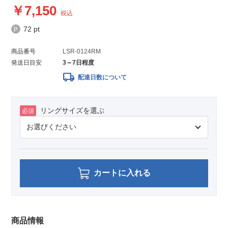
7,150
税込
72 pt
商品番号
LSR-0124RM
発送日目安
3～7日程度
local_shipping
配達日数について
リングサイズを選ぶ
必須
カートに入れる
商品情報