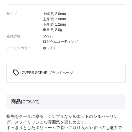
サイズ
上幅:約 2.0mm
上厚:約 2.0mm
下厚:約 1.2mm
重量:約 2.0g
素材詳細
SV925
ロジウムコーティング
アイテムカラー
ホワイト
sell
LOVERS SCENE ブランドページ
商品について
指先をクールに彩る、シンプルなシルエットのシルバーリン
グ。スタイリッシュな雰囲気を楽しめます。
すっきりとしたボリュームで装いに取り入れやすいのも魅力で