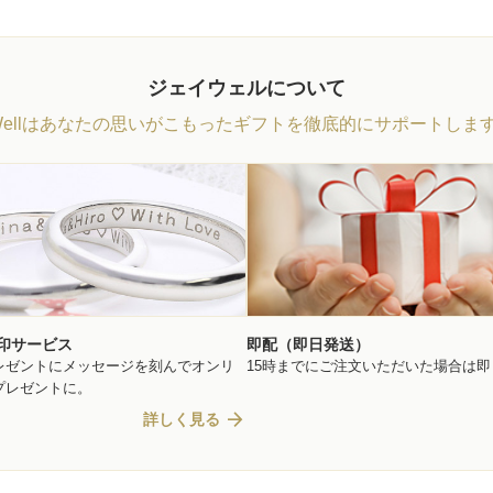
ジェイウェルについて
Wellはあなたの思いがこもったギフトを徹底的にサポートしま
印サービス
即配（即日発送）
レゼントにメッセージを刻んでオンリ
15時までにご注文いただいた場合は
プレゼントに。
arrow_forward
詳しく見る