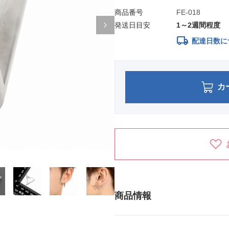
商品番号
FE-018
発送日目安
1～2週間程度
local_shipping
配達日数に
カ
商品情報