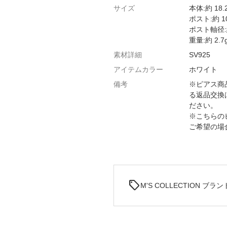
サイズ
本体:約 18.
ポスト:約 1
ポスト軸径:約
重量:約 2.7
素材詳細
SV925
アイテムカラー
ホワイト
備考
※ピアス商
る返品交換
ださい。
※こちらの
ご希望の場
sell
M'S COLLECTION ブラ