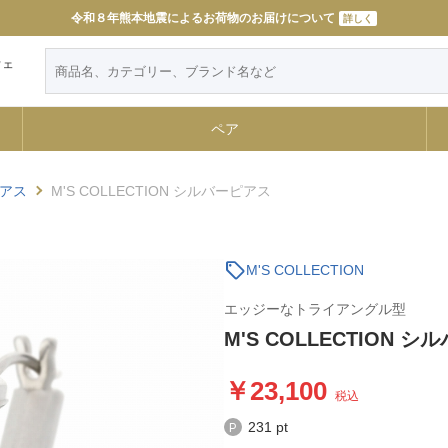
令和８年熊本地震によるお荷物のお届けについて
詳しく
ウェ
ペア
アス
M'S COLLECTION シルバーピアス
sell
M'S COLLECTION
エッジーなトライアングル型
M'S COLLECTION 
23,100
税込
231 pt