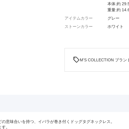
本体:約 29.
重量:約 14.
アイテムカラー
グレー
ストーンカラー
ホワイト
sell
M'S COLLECTION ブラ
どの意味合いを持つ、イバラが巻き付くドッグタグネックレス。
ます。