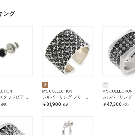
ンキング
3
4
ECTION
M'S COLLECTION
M'S COLLECTION
スタッドピアス
シルバーリング フリーサ
シルバーリング
イズ 14～21号
31,900
47,300