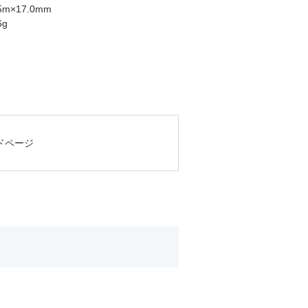
5m×17.0mm
6g
ンドページ