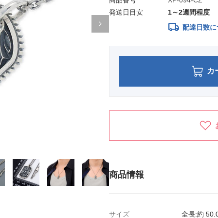
商品番号
XP-094-CZ
発送日目安
1～2週間程度
local_shipping
配達日数に
カ
商品情報
サイズ
全長:約 50.