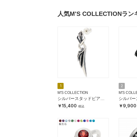
人気M'S COLLECTIONラ
1
2
M'S COLLECTION
M'S COLL
シルバースタッドピアス
シルバー
(片耳用)
(片耳用)
15,400
9,900