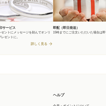
印サービス
即配（即日発送）
レゼントにメッセージを刻んでオンリ
15時までにご注文いただいた場合は
プレゼントに。
arrow_forward
詳しく見る
ヘルプ
会員・ポイントについて