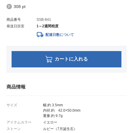
308 pt
商品番号
SSB-841
発送日目安
1～2週間程度
local_shipping
配達日数について
カートに入れる
商品情報
サイズ
幅:約 3.5mm
内径:約 42.0×50.0mm
重量:約 9.7g
アイテムカラー
イエロー
ストーン
ルビー（7月誕生石）