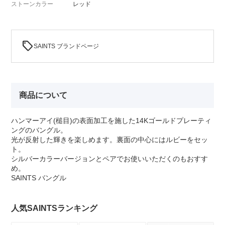
ストーンカラー
レッド
sell
SAINTS ブランドページ
商品について
ハンマーアイ(槌目)の表面加工を施した14Kゴールドプレーティ
ングのバングル。
光が反射した輝きを楽しめます。裏面の中心にはルビーをセッ
ト。
シルバーカラーバージョンとペアでお使いいただくのもおすす
め。
SAINTS バングル
人気SAINTSランキング