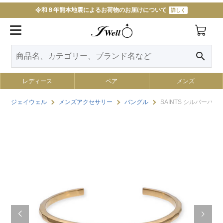
令和８年熊本地震によるお荷物のお届けについて
詳しく
11000円以上で送料無料
詳しく
search
レディース
ペア
メンズ
ジェイウェル
メンズアクセサリー
バングル
SAINTS シルバーバン