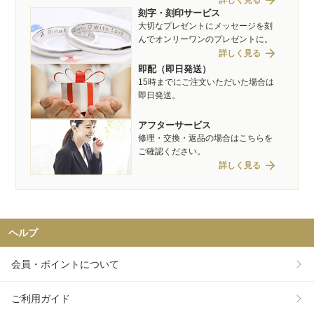
arrow_forward
刻字・刻印サービス
大切なプレゼントにメッセージを刻
んでオンリーワンのプレゼントに。
arrow_forward
詳しく見る
即配（即日発送）
15時までにご注文いただいた場合は
即日発送。
アフターサービス
修理・交換・返品の場合はこちらを
ご確認ください。
arrow_forward
詳しく見る
ヘルプ
会員・ポイントについて
ご利用ガイド